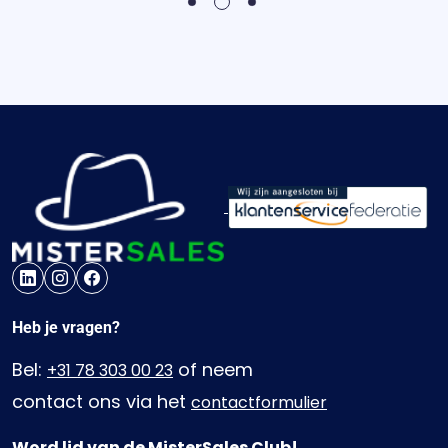
2
1
3
Heb je vragen?
Bel:
of neem
+31 78 303 00 23
contact ons via het
contactformulier
Word lid van de MisterSales Club!